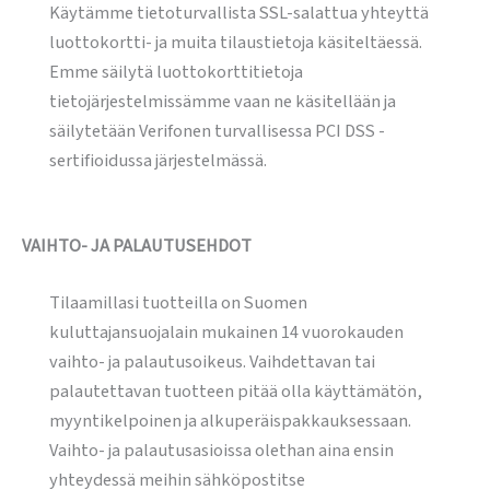
Käytämme tietoturvallista SSL-salattua yhteyttä
luottokortti- ja muita tilaustietoja käsiteltäessä.
Emme säilytä luottokorttitietoja
tietojärjestelmissämme vaan ne käsitellään ja
säilytetään Verifonen turvallisessa PCI DSS -
sertifioidussa järjestelmässä.
VAIHTO- JA PALAUTUSEHDOT
Tilaamillasi tuotteilla on Suomen
kuluttajansuojalain mukainen 14 vuorokauden
vaihto- ja palautusoikeus. Vaihdettavan tai
palautettavan tuotteen pitää olla käyttämätön,
myyntikelpoinen ja alkuperäispakkauksessaan.
Vaihto- ja palautusasioissa olethan aina ensin
yhteydessä meihin sähköpostitse