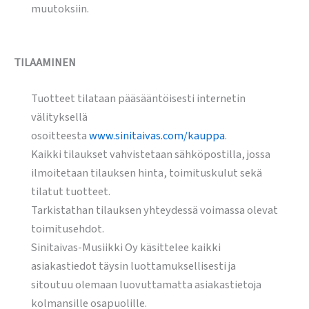
muutoksiin.
TILAAMINEN
Tuotteet tilataan pääsääntöisesti internetin
välityksellä
osoitteesta
www.sinitaivas.com/kauppa
.
Kaikki tilaukset vahvistetaan sähköpostilla, jossa
ilmoitetaan tilauksen hinta, toimituskulut sekä
tilatut tuotteet.
Tarkistathan tilauksen yhteydessä voimassa olevat
toimitusehdot.
Sinitaivas-Musiikki Oy käsittelee kaikki
asiakastiedot täysin luottamuksellisesti ja
sitoutuu olemaan luovuttamatta asiakastietoja
kolmansille osapuolille.