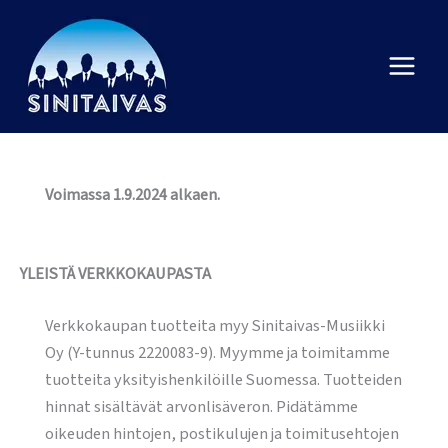
Siirry
sisältöön
Sinitaivas
Voimassa 1.9.2024 alkaen.
YLEISTÄ VERKKOKAUPASTA
Verkkokaupan tuotteita myy Sinitaivas-Musiikki
Oy (Y-tunnus 2220083-9). Myymme ja toimitamme
tuotteita yksityishenkilöille Suomessa. Tuotteiden
hinnat sisältävät arvonlisäveron. Pidätämme
oikeuden hintojen, postikulujen ja toimitusehtojen