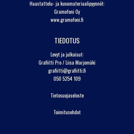
Haastattelu- ja kuvamateriaalipyynnöt:
Gramofoni Oy
www.gramofoni.fi
TIEDOTUS
Levyt ja julkaisut:
Grafiitti Pro / Liisa Marjomäki
grafiitti@grafiitti.fi
050 5254 109
Tietosuojaseloste
Toimitusehdot